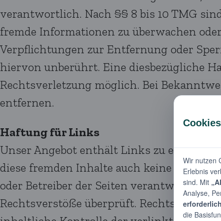
verantwortlich. Nach §§ 8 bis 10 TMG sind 
fremde Informationen zu überwachen oder 
Verpflichtungen zur Entfernung oder Spe
hiervon unberührt. Eine diesbezügliche Ha
Rechtsverletzung möglich. Bei Bekanntw
entfernen.
Haftung für Links
Unser Angebot enthält Links zu externen W
diese fremden Inhalte auch keine Gewähr üb
oder Betreiber der Seiten verantwortlich.
Rechtsverstöße überprüft. Rechtswidrige 
inhaltliche Kontrolle der verlinkten Seit