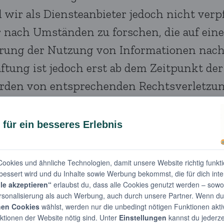
wir als Diensteanbieter jedoch nicht verpf
nach Umständen zu forschen, die auf eine 
rrung der Nutzung von Informationen nach
ftung ist jedoch erst ab dem Zeitpunkt de
erden von entsprechenden Rechtsverletzu
ebsites Dritter, auf deren Inhalte wir kei
ernehmen. Für die Inhalte der verlinkten S
 Die verlinkten Seiten wurden zum Zeitpun
Inhalte waren zum Zeitpunkt der Verlinku
en ist jedoch ohne konkrete Anhaltspunkte 