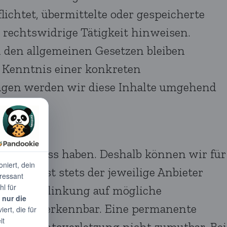
lichtet, übermittelte oder gespeicherte
rechtswidrige Tätigkeit hinweisen.
 den allgemeinen Gesetzen bleiben
r Kenntnis einer konkreten
ngen werden wir diese Inhalte umgehend
nen Einfluss haben. Deshalb können wir für
eiten ist stets der jeweilige Anbieter
kt der Verlinkung auf mögliche
ng nicht erkennbar. Eine permanente
einer Rechtsverletzung nicht zumutbar. Bei