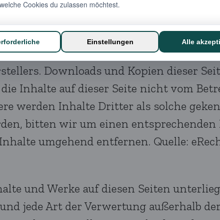
rden wir derartige Links umgehend entfe
ke auf diesen Seiten unterliegen dem deuts
 Verwertung außerhalb der Grenzen des Urh
tellers. Downloads und Kopien dieser Seite
ie Inhalte auf dieser Seite nicht vom Betr
re werden Inhalte Dritter als solche geken
den, bitten wir um einen entsprechenden
Inhalte umgehend entfernen. Quelle: eRec
Inhalte und Werke auf diesen Seiten unterl
g und jede Art der Verwertung außerhalb d