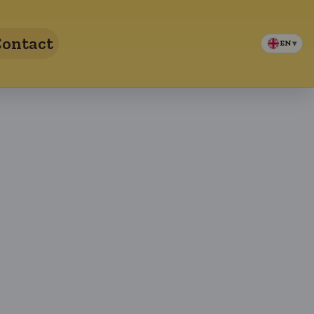
ontact
EN
▾