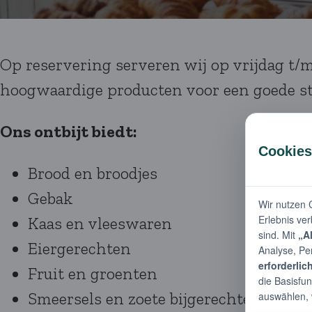
Op reservering serveren wij op vrijdag t/m
hoogwaardige producten voor een goede st
Ons ontbijt biedt:
Brood en broodjes
Gebak
Kaas en vleeswaren
Eiergerechten
Fruit en groenten
Smeersels en zoete bijgerechten