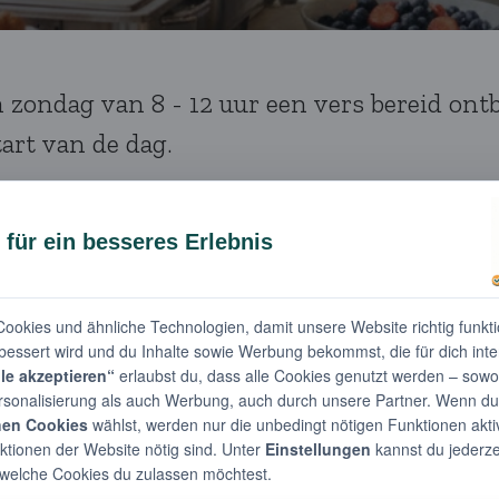
 zondag van 8 - 12 uur een vers bereid ontb
art van de dag.